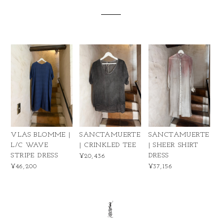
VLAS BLOMME |
SANCTAMUERTE
SANCTAMUERTE
L/C WAVE
| CRINKLED TEE
| SHEER SHIRT
STRIPE DRESS
DRESS
¥20,436
¥46,200
¥37,156