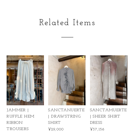
Related Items
JAMMER |
SANCTANUERTE
SANCTAMUERTE
RUFFLE HEM
| DRAWSTRING
| SHEER SHIRT
RIBBON
SHIRT
DRESS
TROUSERS
¥29,000
¥37,156