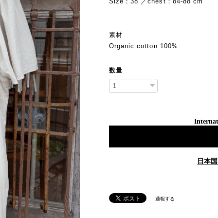
Size：38 ／chest：84-88 cm
素材
Organic cotton 100%
数量
Internat
日本国
通報する