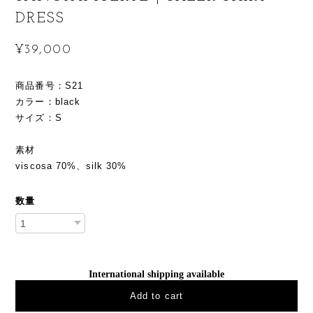
DRESS
¥39,000
商品番号：S21
カラー：black
サイズ：S
素材
viscosa 70%、silk 30%
数量
International shipping available
Add to cart