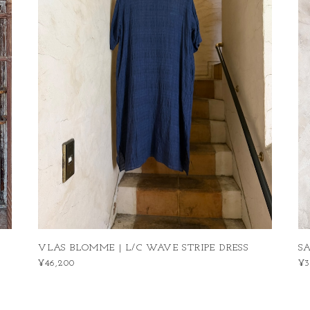
VLAS BLOMME | L/C WAVE STRIPE DRESS
S
¥46,200
¥3