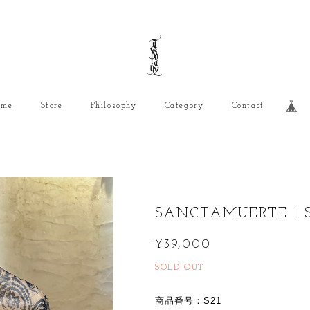
ome
Store
Philosophy
Category
Contact
SANCTAMUERTE | S
¥39,000
SOLD OUT
商品番号：S21