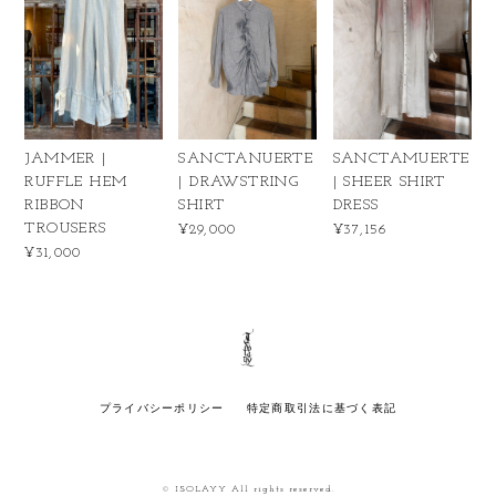
JAMMER |
SANCTANUERTE
SANCTAMUERTE
RUFFLE HEM
| DRAWSTRING
| SHEER SHIRT
RIBBON
SHIRT
DRESS
TROUSERS
¥29,000
¥37,156
¥31,000
プライバシーポリシー
特定商取引法に基づく表記
© ISOLAYY All rights reserved.