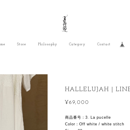
ome
Store
Philosophy
Category
Contact
HALLELUJAH | LIN
¥69,000
商品番号：3. La pucelle
Color：Off white / white stitch