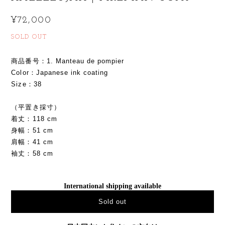
¥72,000
SOLD OUT
商品番号：1. Manteau de pompier
Color：Japanese ink coating
Size：38
（平置き採寸）
着丈：118 cm
身幅：51 cm
肩幅：41 cm
袖丈：58 cm
International shipping available
Sold out