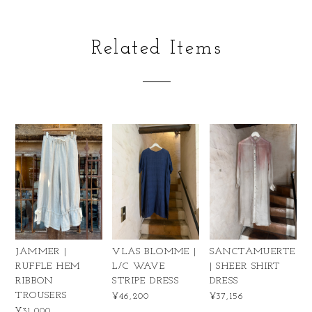
Related Items
JAMMER |
VLAS BLOMME |
SANCTAMUERTE
RUFFLE HEM
L/C WAVE
| SHEER SHIRT
RIBBON
STRIPE DRESS
DRESS
TROUSERS
¥46,200
¥37,156
¥31,000