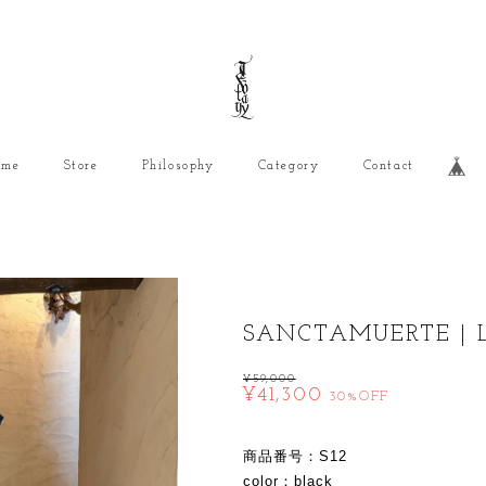
ome
Store
Philosophy
Category
Contact
SANCTAMUERTE | 
¥59,000
¥41,300
30%OFF
商品番号：S12
color：black